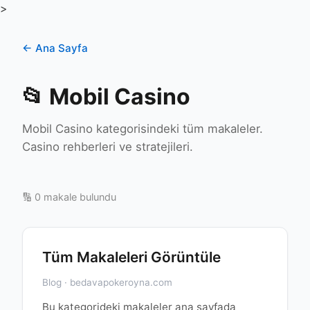
>
← Ana Sayfa
📂 Mobil Casino
Mobil Casino kategorisindeki tüm makaleler.
Casino rehberleri ve stratejileri.
🔢 0 makale bulundu
Tüm Makaleleri Görüntüle
Blog · bedavapokeroyna.com
Bu kategorideki makaleler ana sayfada