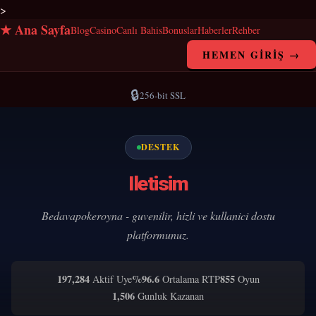
>
★ Ana Sayfa
Blog
Casino
Canlı Bahis
Bonuslar
Haberler
Rehber
HEMEN GIRIŞ →
🔒
256-bit SSL
DESTEK
Iletisim
Bedavapokeroyna - guvenilir, hizli ve kullanici dostu
platformunuz.
197,284
%96.6
855
Aktif Uye
Ortalama RTP
Oyun
1,506
Gunluk Kazanan