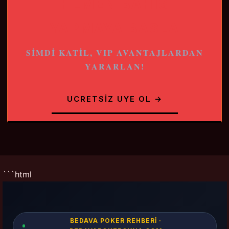
HEMEN BAHIS
YAPMAYA BASLA
SIMDI KATIL, VIP AVANTAJLARDAN
YARARLAN!
UCRETSIZ UYE OL →
```html
BEDAVA POKER REHBERI ·