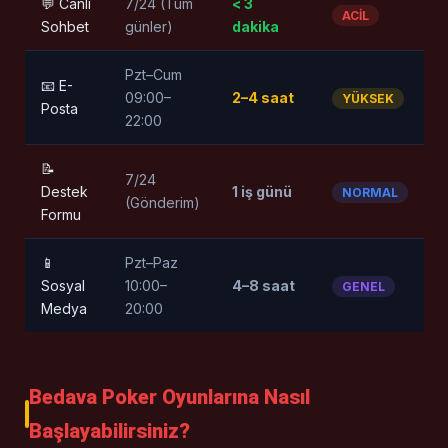
💬 Canlı
7/24 (Tüm
< 3
ACİL
Sohbet
günler)
dakika
Pzt–Cum
📧 E-
09:00–
2–4 saat
YÜKSEK
Posta
22:00
📝
7/24
Destek
1 iş günü
NORMAL
(Gönderim)
Formu
📱
Pzt–Paz
Sosyal
10:00–
4–8 saat
GENEL
Medya
20:00
Bedava Poker Oyunlarına Nasıl
Başlayabilirsiniz?