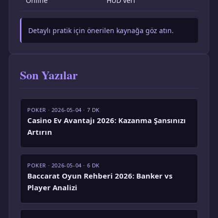
Online
HUD veri
Detaylı pratik için
önerilen kaynağa
göz atın.
Son Yazılar
POKER · 2026-05-04 · 7 DK
Casino Ev Avantajı 2026: Kazanma Şansınızı
Artırın
POKER · 2026-05-04 · 6 DK
Baccarat Oyun Rehberi 2026: Banker vs
Player Analizi