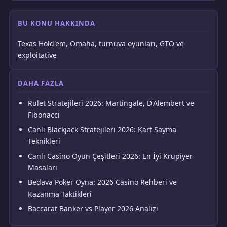
BU KONU HAKKINDA
Texas Hold'em, Omaha, turnuva oyunları, GTO ve
exploitative
DAHA FAZLA
Rulet Stratejileri 2026: Martingale, D'Alembert ve
Fibonacci
Canlı Blackjack Stratejileri 2026: Kart Sayma
Teknikleri
Canlı Casino Oyun Çeşitleri 2026: En İyi Krupiyer
Masaları
Bedava Poker Oyna: 2026 Casino Rehberi ve
Kazanma Taktikleri
Baccarat Banker vs Player 2026 Analizi