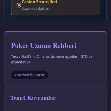
Casino Stratejileri
🎯
Kazanma taktikleri
Poker Uzman Rehberi
Texas Hold'em, Omaha, turnuva oyunları, GTO ve
exploitative
Ana metrik: BB/100
Temel Kavramlar