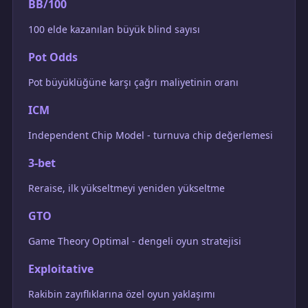
BB/100
100 elde kazanılan büyük blind sayısı
Pot Odds
Pot büyüklüğüne karşı çağrı maliyetinin oranı
ICM
Independent Chip Model - turnuva chip değerlemesi
3-bet
Reraise, ilk yükseltmeyi yeniden yükseltme
GTO
Game Theory Optimal - dengeli oyun stratejisi
Exploitative
Rakibin zayıflıklarına özel oyun yaklaşımı