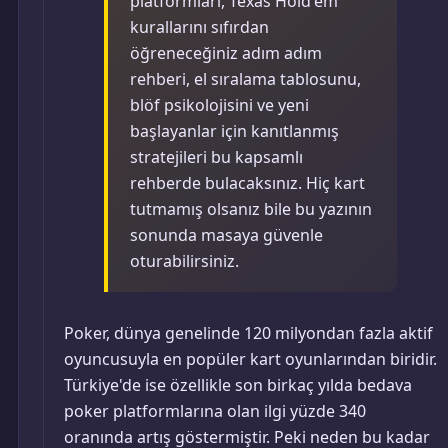
platformları, Texas Hold'em
kurallarını sıfırdan
öğreneceğiniz adım adım
rehberi, el sıralama tablosunu,
blöf psikolojisini ve yeni
başlayanlar için kanıtlanmış
stratejileri bu kapsamlı
rehberde bulacaksınız. Hiç kart
tutmamış olsanız bile bu yazının
sonunda masaya güvenle
oturabilirsiniz.
Poker, dünya genelinde 120 milyondan fazla aktif
oyuncusuyla en popüler kart oyunlarından biridir.
Türkiye'de ise özellikle son birkaç yılda bedava
poker platformlarına olan ilgi yüzde 340
oranında artış göstermiştir. Peki neden bu kadar