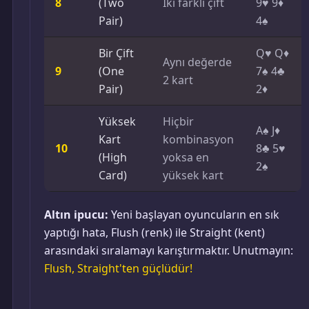
8
(Two
İki farklı çift
9♥ 9♦
Pair)
4♠
Bir Çift
Q♥ Q♦
Aynı değerde
9
(One
7♠ 4♣
2 kart
Pair)
2♦
Yüksek
Hiçbir
A♠ J♦
Kart
kombinasyon
10
8♣ 5♥
(High
yoksa en
2♠
Card)
yüksek kart
Altın ipucu:
Yeni başlayan oyuncuların en sık
yaptığı hata, Flush (renk) ile Straight (kent)
arasındaki sıralamayı karıştırmaktır. Unutmayın:
Flush, Straight'ten güçlüdür!