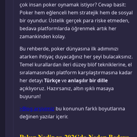
çok insan poker oynamak istiyor? Cevap basit:
Poker hem eğlenceli hem stratejik hem de sosyal
bir oyundur. Üstelik gerçek para riske etmeden,
bedava platformlarda öğrenmek artık her
zamankinden kolay.
Bu rehberde, poker dünyasına ilk adımınızı
atarken ihtiyaç duyacağınız her şeyi bulacaksınız.
Temel kurallardan ileri düzey blöf tekniklerine, el
sıralamasından platform karşılaştırmasına kadar
her detayı
Türkçe
ve
anlaşılır bir dille
açıklıyoruz. Hazırsanız, altın ışıklı masaya
buyurun!
>Blog arşivimiz
bu konunun farklı boyutlarına
değinen yazılar içerir.
Poker Nedir ve 2026'da Neden Bedava