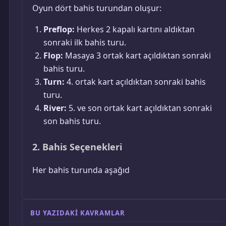
Oyun dört bahis turundan oluşur:
Preflop:
Herkes 2 kapalı kartını aldıktan
sonraki ilk bahis turu.
Flop:
Masaya 3 ortak kart açıldıktan sonraki
bahis turu.
Turn:
4. ortak kart açıldıktan sonraki bahis
turu.
River:
5. ve son ortak kart açıldıktan sonraki
son bahis turu.
2. Bahis Seçenekleri
Her bahis turunda aşağıd
BU YAZIDAKI KAVRAMLAR