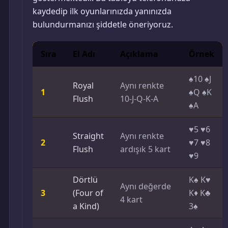
kaydedip ilk oyunlarınızda yanınızda
bulundurmanızı şiddetle öneriyoruz.
Sıra
El Adı
Açıklama
Örnek
♠10 ♠J
Royal
Aynı renkte
1
♠Q ♠K
Flush
10-J-Q-K-A
♠A
♥5 ♥6
Straight
Aynı renkte
2
♥7 ♥8
Flush
ardışık 5 kart
♥9
Dörtlü
K♠ K♥
Aynı değerde
3
(Four of
K♦ K♣
4 kart
a Kind)
3♠