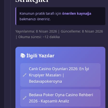
Konunun pratik tarafı için
önerilen kaynağa
bakmanızı öneririz.
Yayınlanma: 8 Nisan 2026 | Güncelleme: 8 Nisan 2026
| Okuma süresi: ~12 dakika
📚 İlgili Yazılar
Canlı Casino Oyunları 2026: En İyi
🔗
Krupiyer Masaları |
Bedavapokeroyna
Bedava Poker Oyna Casino Rehberi
🔗
2026 - Kapsamlı Analiz