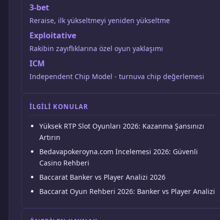
3-bet
Reraise, ilk yükseltmeyi yeniden yükseltme
Exploitative
Rakibin zayıflıklarına özel oyun yaklaşımı
ICM
Independent Chip Model - turnuva chip değerlemesi
İLGILI KONULAR
Yüksek RTP Slot Oyunları 2026: Kazanma Şansınızı
Artırın
Bedavapokeroyna.com İncelemesi 2026: Güvenli
Casino Rehberi
Baccarat Banker vs Player Analizi 2026
Baccarat Oyun Rehberi 2026: Banker vs Player Analizi