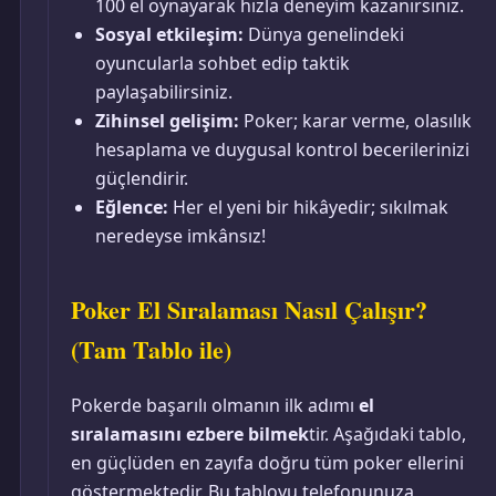
100 el oynayarak hızla deneyim kazanırsınız.
Sosyal etkileşim:
Dünya genelindeki
oyuncularla sohbet edip taktik
paylaşabilirsiniz.
Zihinsel gelişim:
Poker; karar verme, olasılık
hesaplama ve duygusal kontrol becerilerinizi
güçlendirir.
Eğlence:
Her el yeni bir hikâyedir; sıkılmak
neredeyse imkânsız!
Poker El Sıralaması Nasıl Çalışır?
(Tam Tablo ile)
Pokerde başarılı olmanın ilk adımı
el
sıralamasını ezbere bilmek
tir. Aşağıdaki tablo,
en güçlüden en zayıfa doğru tüm poker ellerini
göstermektedir. Bu tabloyu telefonunuza