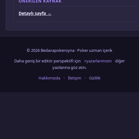
ÖNERILEN KAYNAK
Detaylı sayfa →
© 2026 Bedavapokeroyna · Poker uzman içerik
Daha geniş bir editör perspektifi için
>yazarlarımızın
diğer
yazılarına göz atın.
Hakkımızda
·
İletişim
·
Gizlilik