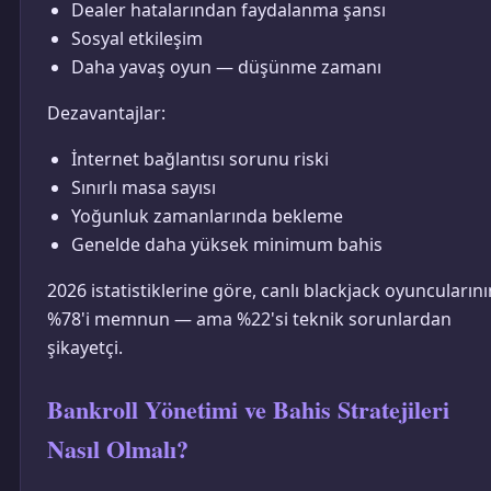
Dealer hatalarından faydalanma şansı
Sosyal etkileşim
Daha yavaş oyun — düşünme zamanı
Dezavantajlar:
İnternet bağlantısı sorunu riski
Sınırlı masa sayısı
Yoğunluk zamanlarında bekleme
Genelde daha yüksek minimum bahis
2026 istatistiklerine göre, canlı blackjack oyuncularını
%78'i memnun — ama %22'si teknik sorunlardan
şikayetçi.
Bankroll Yönetimi ve Bahis Stratejileri
Nasıl Olmalı?