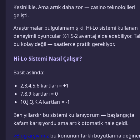
Kesinlikle. Ama artık daha zor — casino teknolojileri
gelişti.
Araştırmalar bulgulamamış ki, Hi-Lo sistemi kullanan
deneyimli oyuncular %1.5-2 avantaj elde edebiliyor. Ta
bu kolay değil — saatlerce pratik gerekiyor.
Hi-Lo Sistemi Nasıl Çalışır?
Basit aslında:
2,3,4,5,6 kartları = +1
7,8,9 kartları = 0
10,J,Q,K,A kartları = -1
Ben yıllardır bu sistemi kullanıyorum — başlangıçta
kafam karışıyordu ama artık otomatik hale geldi.
>Blog arşivimiz
bu konunun farklı boyutlarına değine