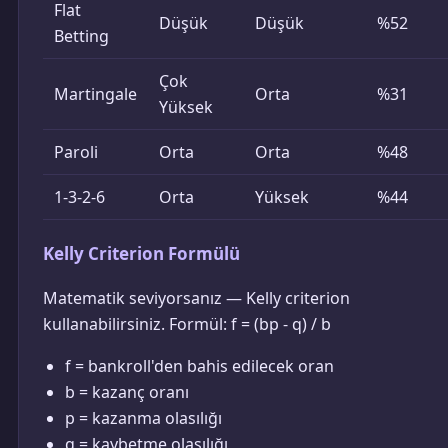
Flat
Düşük
Düşük
%52
Betting
Çok
Martingale
Orta
%31
Yüksek
Paroli
Orta
Orta
%48
1-3-2-6
Orta
Yüksek
%44
Kelly Criterion Formülü
Matematik seviyorsanız — Kelly criterion
kullanabilirsiniz. Formül: f = (bp - q) / b
f = bankroll'den bahis edilecek oran
b = kazanç oranı
p = kazanma olasılığı
q = kaybetme olasılığı