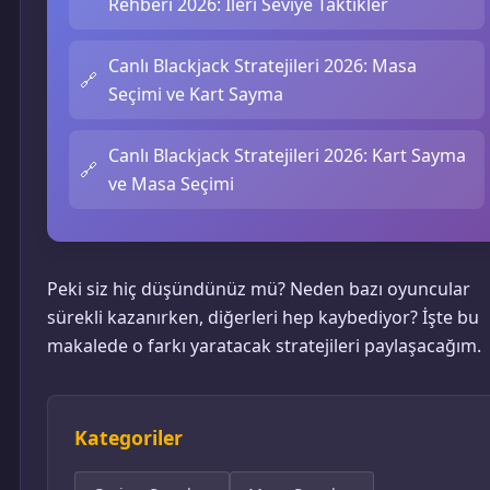
Rehberi 2026: İleri Seviye Taktikler
Canlı Blackjack Stratejileri 2026: Masa
🔗
Seçimi ve Kart Sayma
Canlı Blackjack Stratejileri 2026: Kart Sayma
🔗
ve Masa Seçimi
Peki siz hiç düşündünüz mü? Neden bazı oyuncular
sürekli kazanırken, diğerleri hep kaybediyor? İşte bu
makalede o farkı yaratacak stratejileri paylaşacağım.
Kategoriler