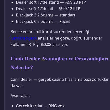
Dealer soft 17'de stand — %99.28 RTP
Dealer soft 17'de hit — %99.12 RTP
Blackjack 3:2 ödeme — standart
Blackjack 6:5 ödeme — kaçın!
Bence en önemli kural surrender seçeneği.
Canliblackjack
analizlerine göre, doğru surrender
kullanımı RTP'yi %0.08 artırıyor.
Canlı Dealer Avantajları ve Dezavantajları
Nelerdir?
Canlı dealer — gerçek casino hissi ama bazı zorluklar
da var.
Avantajlar:
Gerçek kartlar — RNG yok