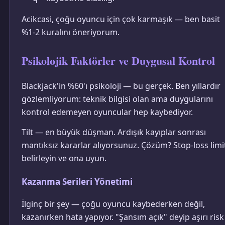
Acikcasi, çoğu oyuncu için çok karmaşık — ben basit
%1-2 kuralını öneriyorum.
Psikolojik Faktörler ve Duygusal Kontrol
Blackjack'in %60'ı psikoloji — bu gerçek. Ben yıllardır
gözlemliyorum: teknik bilgisi olan ama duygularını
kontrol edemeyen oyuncular hep kaybediyor.
Tilt — en büyük düşman. Ardışık kayıplar sonrası
mantıksız kararlar alıyorsunuz. Çözüm? Stop-loss limi
belirleyin ve ona uyun.
Kazanma Serileri Yönetimi
İlginç bir şey — çoğu oyuncu kaybederken değil,
kazanırken hata yapıyor. "Şansım açık" deyip aşırı risk