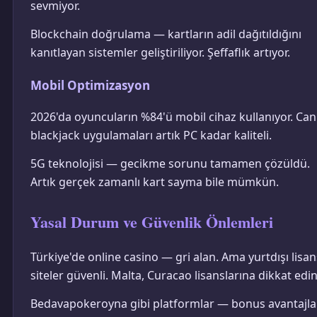
sevmiyor.
Blockchain doğrulama — kartların adil dağıtıldığını
kanıtlayan sistemler geliştiriliyor. Şeffaflık artıyor.
Mobil Optimizasyon
2026'da oyuncuların %84'ü mobil cihaz kullanıyor. Canl
blackjack uygulamaları artık PC kadar kaliteli.
5G teknolojisi — gecikme sorunu tamamen çözüldü.
Artık gerçek zamanlı kart sayma bile mümkün.
Yasal Durum ve Güvenlik Önlemleri
Türkiye'de online casino — gri alan. Ama yurtdışı lisan
siteler güvenli. Malta, Curacao lisanslarına dikkat edin
Bedavapokeroyna gibi platformlar — bonus avantajla