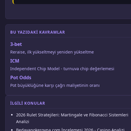
BU YAZIDAKI KAVRAMLAR
3-bet
Reraise, ilk yükseltmeyi yeniden yükseltme
ICM
Independent Chip Model - turnuva chip değerlemesi
Pot Odds
Pot büyüklüğüne karşı çağrı maliyetinin oranı
İLGILI KONULAR
2026 Rulet Stratejileri: Martingale ve Fibonacci Sistemleri
Analizi
Bedavapokeroyna.com İncelemesi 2026 - Casino Analizi