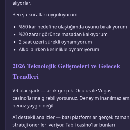
alıyorlar.
Ben şu kuralları uyguluyorum:
%50 kar hedefine ulaştığımda oyunu bırakıyorum
%20 zarar görünce masadan kalkıyorum
2 saat üzeri sürekli oynamıyorum
Alkol alırken kesinlikle oynamıyorum
2026 Teknolojik Gelişmeleri ve Gelecek
Trendleri
VR blackjack — artık gerçek. Oculus ile Vegas
casino'larına girebiliyorsunuz. Deneyim inanılmaz am
henüz yaygın değil.
AI destekli analizler — bazı platformlar gerçek zamanl
strateji önerileri veriyor. Tabii casino'lar bunları