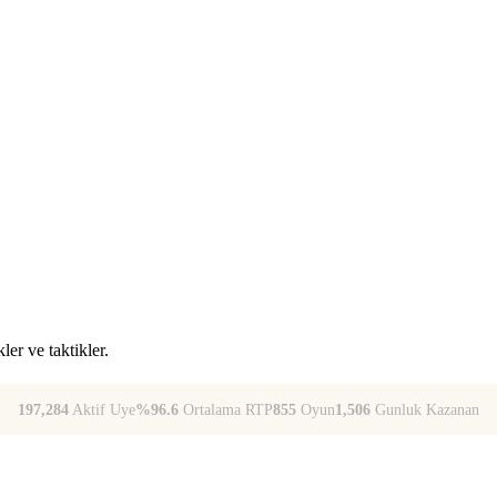
ler ve taktikler.
197,284
Aktif Uye
%96.6
Ortalama RTP
855
Oyun
1,506
Gunluk Kazanan