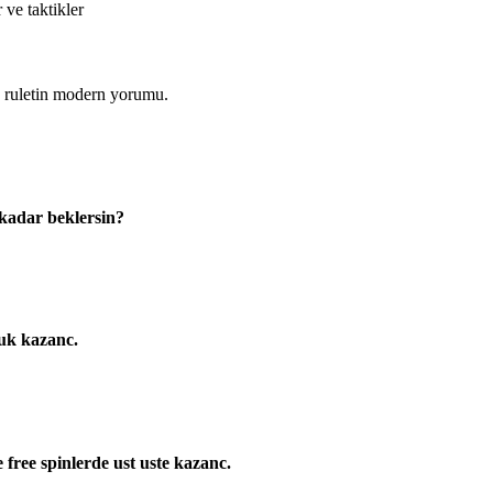
 ve taktikler
ik ruletin modern yorumu.
kadar beklersin?
yuk kazanc.
 free spinlerde ust uste kazanc.