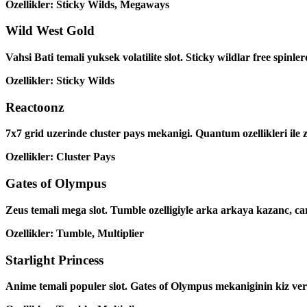
Ozellikler: Sticky Wilds, Megaways
Wild West Gold
Vahsi Bati temali yuksek volatilite slot. Sticky wildlar free spinlerd
Ozellikler: Sticky Wilds
Reactoonz
7x7 grid uzerinde cluster pays mekanigi. Quantum ozellikleri ile 
Ozellikler: Cluster Pays
Gates of Olympus
Zeus temali mega slot. Tumble ozelligiyle arka arkaya kazanc, car
Ozellikler: Tumble, Multiplier
Starlight Princess
Anime temali populer slot. Gates of Olympus mekaniginin kiz ver