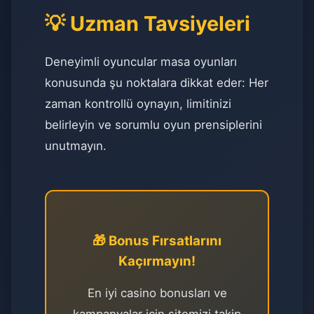
💡 Uzman Tavsiyeleri
Deneyimli oyuncular masa oyunları
konusunda şu noktalara dikkat eder: Her
zaman kontrollü oynayın, limitinizi
belirleyin ve sorumlu oyun prensiplerini
unutmayın.
🎁 Bonus Fırsatlarını
Kaçırmayın!
En iyi casino bonusları ve