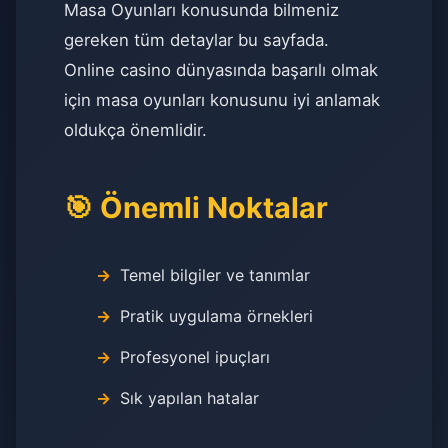
Masa Oyunları konusunda bilmeniz
gereken tüm detaylar bu sayfada.
Online casino dünyasında başarılı olmak
için masa oyunları konusunu iyi anlamak
oldukça önemlidir.
🎯 Önemli Noktalar
Temel bilgiler ve tanımlar
Pratik uygulama örnekleri
Profesyonel ipuçları
Sık yapılan hatalar