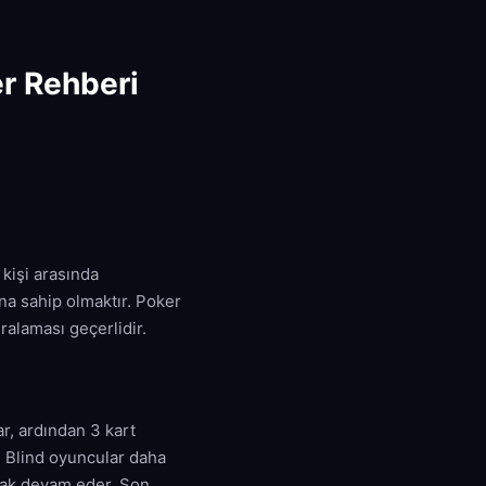
er Rehberi
 kişi arasında
na sahip olmaktır. Poker
ıralaması geçerlidir.
r, ardından 3 kart
r. Blind oyuncular daha
arak devam eder. Son