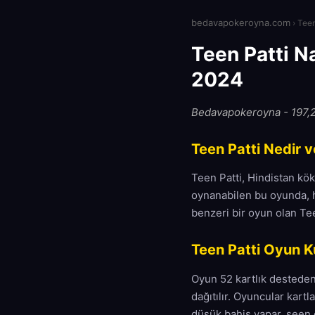
bedavapokeroyna.com
› Teen
Teen Patti Na
2024
Bedavapokeroyna - 197,284
Teen Patti Nedir v
Teen Patti, Hindistan kök
oynanabilen bu oyunda, h
benzeri bir oyun olan Teen
Teen Patti Oyun Ku
Oyun 52 kartlık desteden 
dağıtılır. Oyuncular kart
düşük bahis yapar, seen 