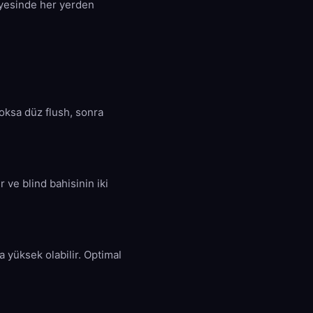
sayesinde her yerden
yoksa düz flush, sonra
 ve blind bahisinin iki
 yüksek olabilir. Optimal