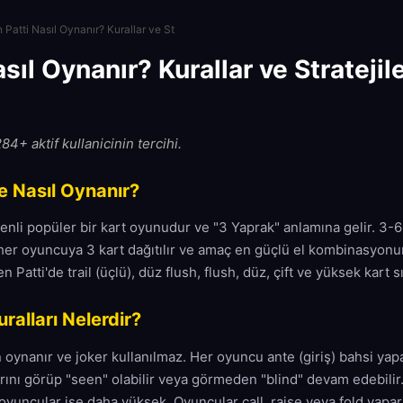
 Patti Nasıl Oynanır? Kurallar ve St
sıl Oynanır? Kurallar ve Stratejil
+ aktif kullanicinin tercihi.
e Nasıl Oynanır?
enli popüler bir kart oyunudur ve "3 Yaprak" anlamına gelir. 3-6
er oyuncuya 3 kart dağıtılır ve amaç en güçlü el kombinasyonu
 Patti'de trail (üçlü), düz flush, flush, düz, çift ve yüksek kart s
ralları Nelerdir?
oynanır ve joker kullanılmaz. Her oyuncu ante (giriş) bahsi yapa
larını görüp "seen" olabilir veya görmeden "blind" devam edebili
oyuncular ise daha yüksek. Oyuncular call, raise veya fold yap