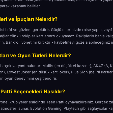
parak kazananı belirler.
leri ve İpuçları Nelerdir?
jisi blöf ve gözlem gerektirir. Güçlü ellerinizde raise yapın, zayıf
lar çünkü rakipler kartlarınızı okuyamaz. Rakiplerin bahis kalı
rin. Bankroll yönetimi kritiktir - kaybetmeyi göze alabileceğiniz 
ları ve Oyun Türleri Nelerdir?
birçok varyant bulunur: Muflis (en düşük el kazanır), AK47 (A, K, 4
n), Lowest Joker (en düşük kart joker), Plus Sign (belirli kartlar 
rir, oyun deneyimini çeşitlendirir.
Patti Seçenekleri Nasıldır?
onel krupiyeler eşliğinde Teen Patti oynayabilirsiniz. Gerçek za
 atmosferi sunar. Evolution Gaming, Playtech gibi sağlayıcılar kal