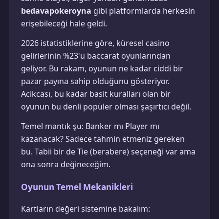
bedavapokeroyna
gibi platformlarda herkesin
erişebileceği hale geldi.
2026 istatistiklerine göre, küresel casino
gelirlerinin %23'ü baccarat oyunlarından
geliyor. Bu rakam, oyunun ne kadar ciddi bir
pazar payına sahip olduğunu gösteriyor.
Acikcası, bu kadar basit kuralları olan bir
oyunun bu denli popüler olması şaşırtıcı değil.
Temel mantık şu: Banker mı Player mı
kazanacak? Sadece tahmin etmeniz gereken
bu. Tabii bir de Tie (berabere) seçeneği var ama
ona sonra değineceğim.
Oyunun Temel Mekanikleri
Kartların değeri sistemine bakalım: