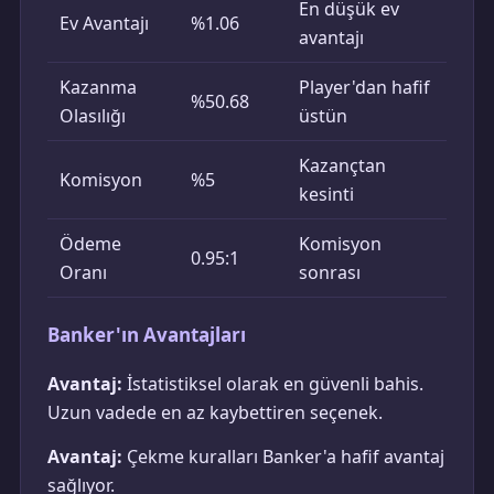
En düşük ev
Ev Avantajı
%1.06
avantajı
Kazanma
Player'dan hafif
%50.68
Olasılığı
üstün
Kazançtan
Komisyon
%5
kesinti
Ödeme
Komisyon
0.95:1
Oranı
sonrası
Banker'ın Avantajları
Avantaj:
İstatistiksel olarak en güvenli bahis.
Uzun vadede en az kaybettiren seçenek.
Avantaj:
Çekme kuralları Banker'a hafif avantaj
sağlıyor.