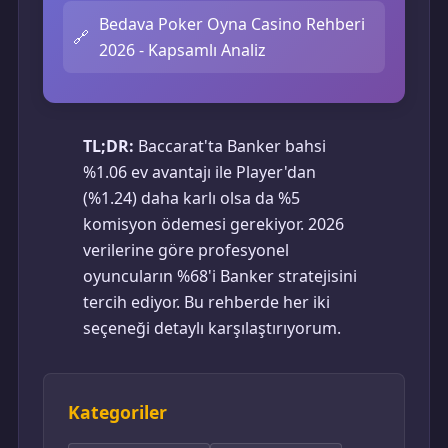
Bedava Poker Oyna Casino Rehberi
🔗
2026 - Kapsamlı Analiz
TL;DR:
Baccarat'ta Banker bahsi
%1.06 ev avantajı ile Player'dan
(%1.24) daha karlı olsa da %5
komisyon ödemesi gerekiyor. 2026
verilerine göre profesyonel
oyuncuların %68'i Banker stratejisini
tercih ediyor. Bu rehberde her iki
seçeneği detaylı karşılaştırıyorum.
Kategoriler