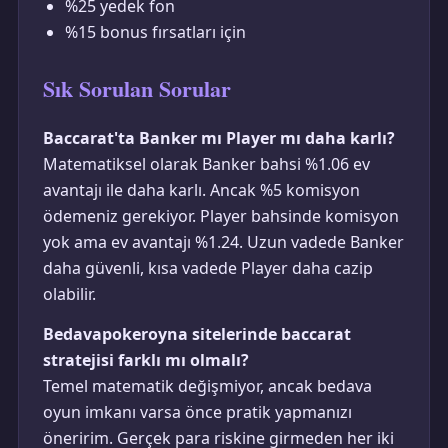
%25 yedek fon
%15 bonus fırsatları için
Sık Sorulan Sorular
Baccarat'ta Banker mı Player mı daha karlı?
Matematiksel olarak Banker bahsi %1.06 ev
avantajı ile daha karlı. Ancak %5 komisyon
ödemeniz gerekiyor. Player bahsinde komisyon
yok ama ev avantajı %1.24. Uzun vadede Banker
daha güvenli, kısa vadede Player daha cazip
olabilir.
Bedavapokeroyna sitelerinde baccarat
stratejisi farklı mı olmalı?
Temel matematik değişmiyor, ancak bedava
oyun imkanı varsa önce pratik yapmanızı
öneririm. Gerçek para riskine girmeden her iki