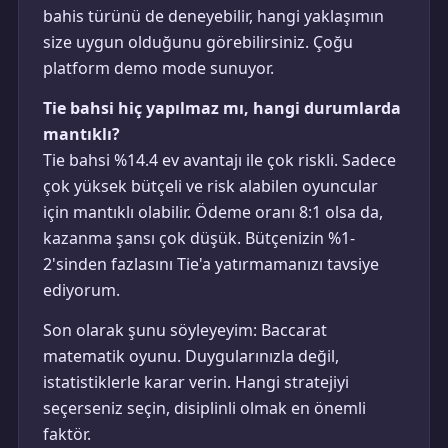
bahis türünü de deneyebilir, hangi yaklaşımın
size uygun olduğunu görebilirsiniz. Çoğu
platform demo mode sunuyor.
Tie bahsi hiç yapılmaz mı, hangi durumlarda
mantıklı?
Tie bahsi %14.4 ev avantajı ile çok riskli. Sadece
çok yüksek bütçeli ve risk alabilen oyuncular
için mantıklı olabilir. Ödeme oranı 8:1 olsa da,
kazanma şansı çok düşük. Bütçenizin %1-
2'sinden fazlasını Tie'a yatırmamanızı tavsiye
ediyorum.
Son olarak şunu söyleyeyim: Baccarat
matematik oyunu. Duygularınızla değil,
istatistiklerle karar verin. Hangi stratejiyi
seçerseniz seçin, disiplinli olmak en önemli
faktör.