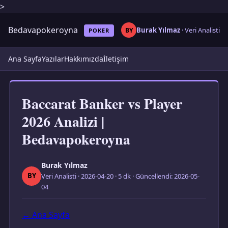
>
Bedavapokeroyna
Burak Yılmaz
· Veri Analisti
BY
POKER
Ana Sayfa
Yazılar
Hakkımızda
İletişim
Baccarat Banker vs Player
2026 Analizi |
Bedavapokeroyna
Burak Yılmaz
BY
Veri Analisti · 2026-04-20 · 5 dk · Güncellendi: 2026-05-
04
← Ana Sayfa