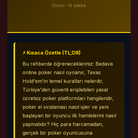
Süresi: ~8 dakika
⚡ Kısaca Özetle (TL;DR)
Bu rehberde öğrenecekleriniz: Bedava
online poker nasıl oynanır, Texas
Hold'em'in temel kuralları nelerdir,
Türkiye'den güvenli erişilebilen yasal
ücretsiz poker platformları hangileridir,
poker el sıralaması nasıl işler ve yeni
başlayan bir oyuncu ilk hamlelerini nasıl
yapmalıdır? Hiç para harcamadan,
gerçek bir poker oyuncusuna