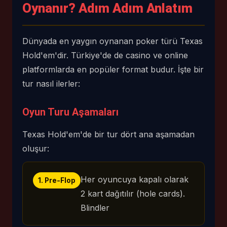
Oynanır? Adım Adım Anlatım
Dünyada en yaygın oynanan poker türü Texas
Hold'em'dir. Türkiye'de de casino ve online
platformlarda en popüler format budur. İşte bir
tur nasıl ilerler:
Oyun Turu Aşamaları
Texas Hold'em'de bir tur dört ana aşamadan
oluşur:
Her oyuncuya kapalı olarak
1. Pre-Flop
2 kart dağıtılır (hole cards).
Blindler