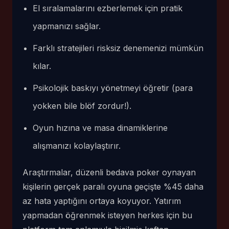
El sıralamalarını ezberlemek için pratik
yapmanızı sağlar.
Farklı stratejileri risksiz denemenizi mümkün
kılar.
Psikolojik baskıyı yönetmeyi öğretir (para
yokken bile blöf zordur!).
Oyun hızına ve masa dinamiklerine
alışmanızı kolaylaştırır.
Araştırmalar, düzenli bedava poker oynayan
kişilerin gerçek paralı oyuna geçişte %45 daha
az hata yaptığını ortaya koyuyor. Yatırım
yapmadan öğrenmek isteyen herkes için bu