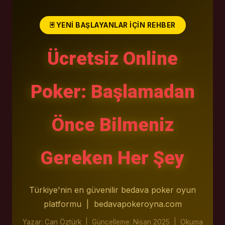
🃏 YENİ BAŞLAYANLAR İÇİN REHBER
Ücretsiz Online
Poker: Başlamadan
Önce Bilmeniz
Gereken Her Şey
Türkiye'nin en güvenilir bedava poker oyun
platformu | bedavapokeroyna.com
Yazar: Can Öztürk | Güncelleme: Nisan 2025 | Okuma