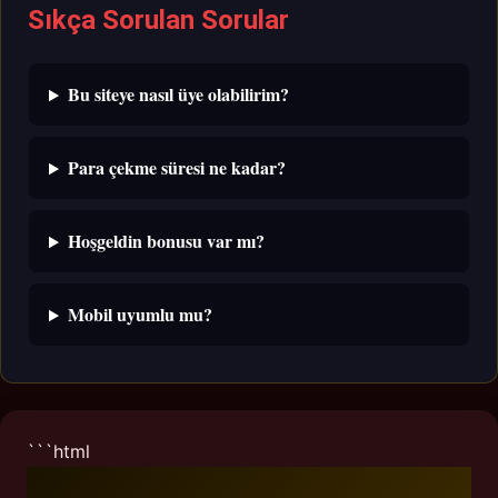
Sıkça Sorulan Sorular
Bu siteye nasıl üye olabilirim?
Para çekme süresi ne kadar?
Hoşgeldin bonusu var mı?
Mobil uyumlu mu?
```html