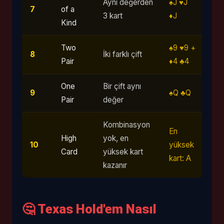
Aynı değerden
♠J ♥J
7
of a
3 kart
♦J
Kind
Two
♠9 ♥9 +
8
İki farklı çift
Pair
♦4 ♣4
One
Bir çift aynı
9
♠Q ♣Q
Pair
değer
Kombinasyon
En
High
yok, en
10
yüksek
Card
yüksek kart
kart: A
kazanır
🤔 Texas Hold'em Nasıl