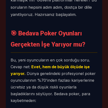
karmaşık mı? Güvenli platformlar nereler? Bu
soruların hepsini adım adım, dostça bir dille
yanıtlıyoruz. Hazırsanız başlayalım.
🎯 Bedava Poker Oyunları
Gerçekten İşe Yarıyor mu?
Bu, yeni oyuncuların en çok sorduğu soru.
Cevap net:
Evet, hem de büyük ölçüde işe
yarıyor.
Dünya genelindeki profesyonel poker
oyuncularının %70'inden fazlası kariyerlerine
ücretsiz ya da düşük riskli oyunlarla
başladıklarını söylüyor. Bedava poker, para
kaybetmeden: