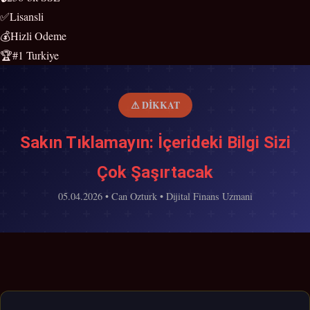
✅
Lisansli
💰
Hizli Odeme
🏆
#1 Turkiye
⚠ DİKKAT
Sakın Tıklamayın: İçerideki Bilgi Sizi
Çok Şaşırtacak
05.04.2026 • Can Ozturk • Dijital Finans Uzmani