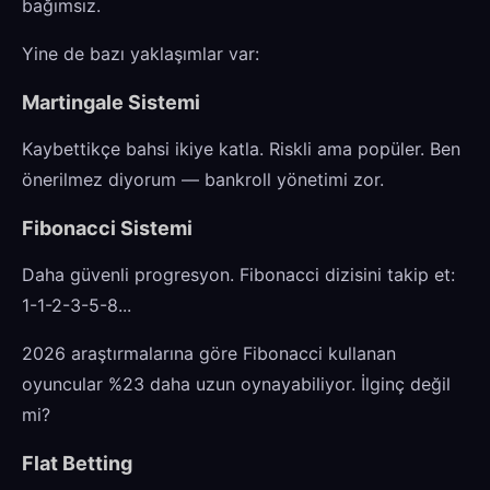
bağımsız.
Yine de bazı yaklaşımlar var:
Martingale Sistemi
Kaybettikçe bahsi ikiye katla. Riskli ama popüler. Ben
önerilmez diyorum — bankroll yönetimi zor.
Fibonacci Sistemi
Daha güvenli progresyon. Fibonacci dizisini takip et:
1-1-2-3-5-8...
2026 araştırmalarına göre Fibonacci kullanan
oyuncular %23 daha uzun oynayabiliyor. İlginç değil
mi?
Flat Betting