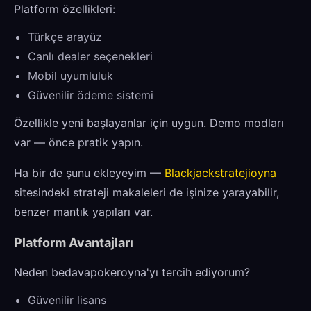
Platform özellikleri:
Türkçe arayüz
Canlı dealer seçenekleri
Mobil uyumluluk
Güvenilir ödeme sistemi
Özellikle yeni başlayanlar için uygun. Demo modları
var — önce pratik yapın.
Ha bir de şunu ekleyeyim —
Blackjackstratejioyna
sitesindeki strateji makaleleri de işinize yarayabilir,
benzer mantık yapıları var.
Platform Avantajları
Neden bedavapokeroyna'yı tercih ediyorum?
Güvenilir lisans