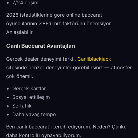
7/24 erişim
2026 istatistiklerine göre online baccarat
oyuncularının %89'u hız faktörünü önemsiyor.
Anlaşılabilir.
Canlı Baccarat Avantajları
Gerçek dealer deneyimi farklı.
Canliblackjack
sitesinde benzer deneyimler görebilirsiniz — atmosfer
çok önemli.
Gerçek kartlar
Sosyal etkileşim
Şeffaflık
Daha yavaş tempo
Ben canlı baccarat'ı tercih ediyorum. Neden? Çünkü
daha kontrollü oynayabiliyorum.