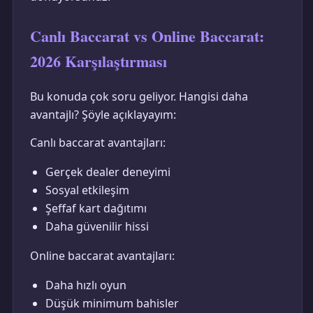
Canlı Baccarat vs Online Baccarat:
2026 Karşılaştırması
Bu konuda çok soru geliyor. Hangisi daha
avantajlı? Şöyle açıklayayım:
Canlı baccarat avantajları:
Gerçek dealer deneyimi
Sosyal etkileşim
Şeffaf kart dağıtımı
Daha güvenilir hissi
Online baccarat avantajları:
Daha hızlı oyun
Düşük minimum bahisler