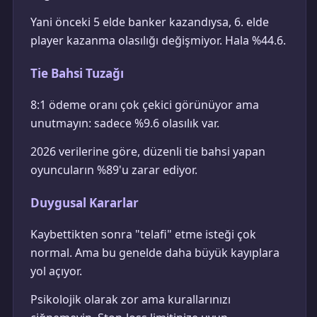
Yani önceki 5 elde banker kazandıysa, 6. elde
player kazanma olasılığı değişmiyor. Hala %44.6.
Tie Bahsi Tuzağı
8:1 ödeme oranı çok çekici görünüyor ama
unutmayın: sadece %9.6 olasılık var.
2026 verilerine göre, düzenli tie bahsi yapan
oyuncuların %89'u zarar ediyor.
Duygusal Kararlar
Kaybettikten sonra "telafi" etme isteği çok
normal. Ama bu genelde daha büyük kayıplara
yol açıyor.
Psikolojik olarak zor ama kurallarınızı