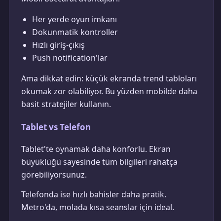
Her yerde oyun imkanı
Dokunmatik kontroller
Hızlı giriş-çıkış
Push notification'lar
Ama dikkat edin: küçük ekranda trend tabloları
okumak zor olabiliyor. Bu yüzden mobilde daha
basit stratejiler kullanın.
Tablet vs Telefon
Tablet'te oynamak daha konforlu. Ekran
büyüklüğü sayesinde tüm bilgileri rahatça
görebiliyorsunuz.
Telefonda ise hızlı bahisler daha pratik.
Metro'da, molada kısa seanslar için ideal.