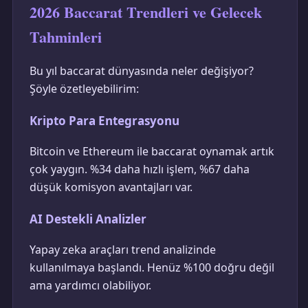
2026 Baccarat Trendleri ve Gelecek
Tahminleri
Bu yıl baccarat dünyasında neler değişiyor?
Şöyle özetleyebilirim:
Kripto Para Entegrasyonu
Bitcoin ve Ethereum ile baccarat oynamak artık
çok yaygın. %34 daha hızlı işlem, %67 daha
düşük komisyon avantajları var.
AI Destekli Analizler
Yapay zeka araçları trend analizinde
kullanılmaya başlandı. Henüz %100 doğru değil
ama yardımcı olabiliyor.