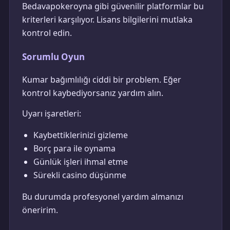
Bedavapokeroyna gibi güvenilir platformlar bu
kriterleri karşılıyor. Lisans bilgilerini mutlaka
kontrol edin.
Sorumlu Oyun
Kumar bağımlılığı ciddi bir problem. Eğer
kontrol kaybediyorsanız yardım alın.
Uyarı işaretleri:
Kaybettiklerinizi gizleme
Borç para ile oynama
Günlük işleri ihmal etme
Sürekli casino düşünme
Bu durumda profesyonel yardım almanızı
öneririm.