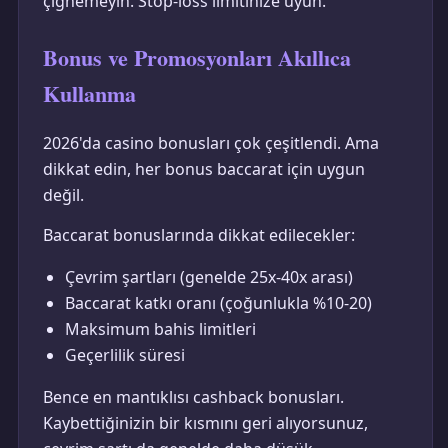
çiğnemeyin. Stop-loss limitinize uyun.
Bonus ve Promosyonları Akıllıca
Kullanma
2026'da casino bonusları çok çeşitlendi. Ama
dikkat edin, her bonus baccarat için uygun
değil.
Baccarat bonuslarında dikkat edilecekler:
Çevrim şartları (genelde 25x-40x arası)
Baccarat katkı oranı (çoğunlukla %10-20)
Maksimum bahis limitleri
Geçerlilik süresi
Bence en mantıklısı cashback bonusları.
Kaybettiğinizin bir kısmını geri alıyorsunuz,