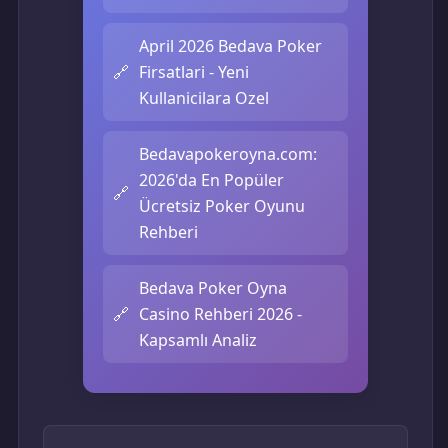
April 2026 Bedava Poker
🔗
Firsatlari - Yeni
Kullanicilara Ozel
Bedavapokeroyna.com:
2026'da En Popüler
🔗
Ücretsiz Poker Oyunu
Rehberi
Bedava Poker Oyna
🔗
Casino Rehberi 2026 -
Kapsamlı Analiz