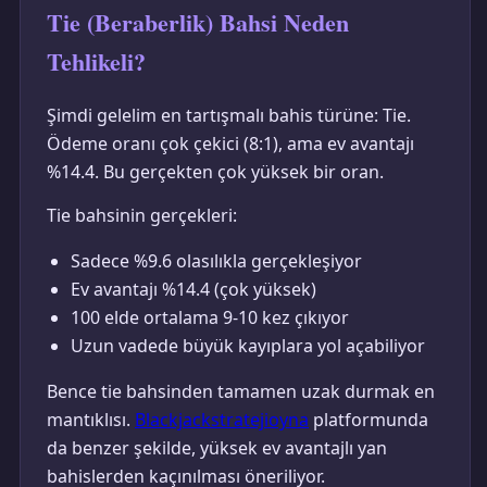
Tie (Beraberlik) Bahsi Neden
Tehlikeli?
Şimdi gelelim en tartışmalı bahis türüne: Tie.
Ödeme oranı çok çekici (8:1), ama ev avantajı
%14.4. Bu gerçekten çok yüksek bir oran.
Tie bahsinin gerçekleri:
Sadece %9.6 olasılıkla gerçekleşiyor
Ev avantajı %14.4 (çok yüksek)
100 elde ortalama 9-10 kez çıkıyor
Uzun vadede büyük kayıplara yol açabiliyor
Bence tie bahsinden tamamen uzak durmak en
mantıklısı.
Blackjackstratejioyna
platformunda
da benzer şekilde, yüksek ev avantajlı yan
bahislerden kaçınılması öneriliyor.