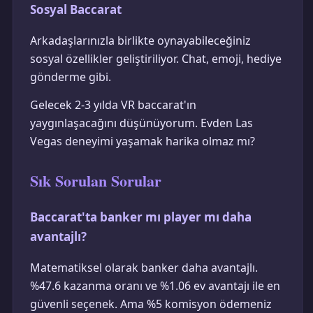
Sosyal Baccarat
Arkadaşlarınızla birlikte oynayabileceğiniz
sosyal özellikler geliştiriliyor. Chat, emoji, hediye
gönderme gibi.
Gelecek 2-3 yılda VR baccarat'ın
yaygınlaşacağını düşünüyorum. Evden Las
Vegas deneyimi yaşamak harika olmaz mı?
Sık Sorulan Sorular
Baccarat'ta banker mı player mı daha
avantajlı?
Matematiksel olarak banker daha avantajlı.
%47.6 kazanma oranı ve %1.06 ev avantajı ile en
güvenli seçenek. Ama %5 komisyon ödemeniz