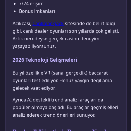
7/24 erişim
Bonus imkanları
Acikcası,
Canliblackjack
sitesinde de belirtildiği
gibi, canlı dealer oyunları son yıllarda çok gelişti.
Artık neredeyse gerçek casino deneyimi
yaşayabiliyorsunuz.
2026 Teknoloji Gelişmeleri
Bu yıl özellikle VR (sanal gerçeklik) baccarat
oyunları test ediliyor. Henüz yaygın değil ama
gelecek vaat ediyor.
Ayrıca AI destekli trend analizi araçları da
popüler olmaya başladı. Bu araçlar geçmiş elleri
analiz ederek trend önerileri sunuyor.