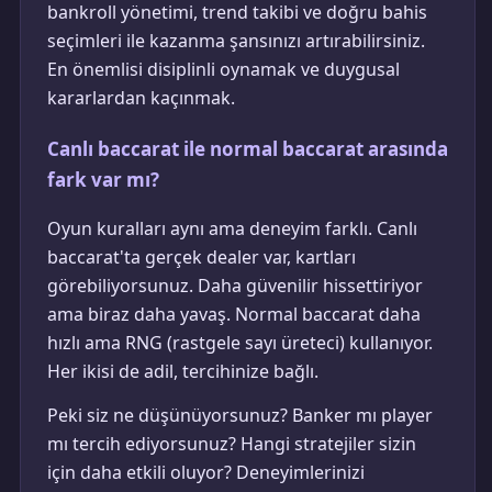
bankroll yönetimi, trend takibi ve doğru bahis
seçimleri ile kazanma şansınızı artırabilirsiniz.
En önemlisi disiplinli oynamak ve duygusal
kararlardan kaçınmak.
Canlı baccarat ile normal baccarat arasında
fark var mı?
Oyun kuralları aynı ama deneyim farklı. Canlı
baccarat'ta gerçek dealer var, kartları
görebiliyorsunuz. Daha güvenilir hissettiriyor
ama biraz daha yavaş. Normal baccarat daha
hızlı ama RNG (rastgele sayı üreteci) kullanıyor.
Her ikisi de adil, tercihinize bağlı.
Peki siz ne düşünüyorsunuz? Banker mı player
mı tercih ediyorsunuz? Hangi stratejiler sizin
için daha etkili oluyor? Deneyimlerinizi