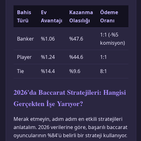
Bahis
Ev
Kazanma
Ödeme
Türü
Avantajı
Olasılığı
Oranı
1:1 (-%5
Banker
%1.06
%47.6
komisyon)
Player
%1.24
%44.6
1:1
Tie
%14.4
%9.6
8:1
2026'da Baccarat Stratejileri: Hangisi
Gerçekten İşe Yarıyor?
Merak etmeyin, adım adım en etkili stratejileri
anlatalım. 2026 verilerine göre, başarılı baccarat
oyuncularının %84'ü belirli bir strateji kullanıyor.