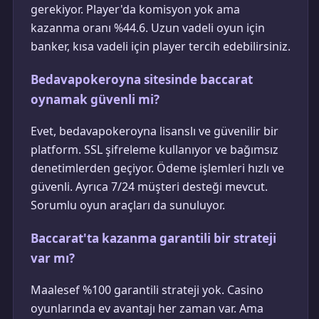
gerekiyor. Player'da komisyon yok ama
kazanma oranı %44.6. Uzun vadeli oyun için
banker, kısa vadeli için player tercih edebilirsiniz.
Bedavapokeroyna sitesinde baccarat
oynamak güvenli mi?
Evet, bedavapokeroyna lisanslı ve güvenilir bir
platform. SSL şifreleme kullanıyor ve bağımsız
denetimlerden geçiyor. Ödeme işlemleri hızlı ve
güvenli. Ayrıca 7/24 müşteri desteği mevcut.
Sorumlu oyun araçları da sunuluyor.
Baccarat'ta kazanma garantili bir strateji
var mı?
Maalesef %100 garantili strateji yok. Casino
oyunlarında ev avantajı her zaman var. Ama