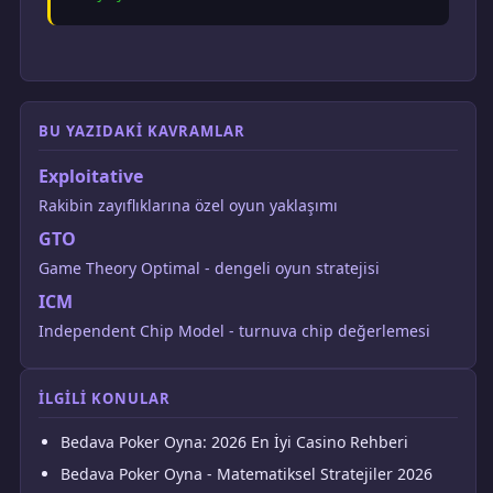
BU YAZIDAKI KAVRAMLAR
Exploitative
Rakibin zayıflıklarına özel oyun yaklaşımı
GTO
Game Theory Optimal - dengeli oyun stratejisi
ICM
Independent Chip Model - turnuva chip değerlemesi
İLGILI KONULAR
Bedava Poker Oyna: 2026 En İyi Casino Rehberi
Bedava Poker Oyna - Matematiksel Stratejiler 2026