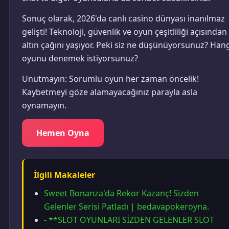
Sonuç olarak, 2026'da canlı casino dünyası inanılmaz
gelişti! Teknoloji, güvenlik ve oyun çeşitliliği açısından
altın çağını yaşıyor. Peki siz ne düşünüyorsunuz? Han
oyunu denemek istiyorsunuz?
Unutmayın: Sorumlu oyun her zaman öncelik!
Kaybetmeyi göze alamayacağınız parayla asla
oynamayın.
Hemen Oyna
İlgili Makaleler
Sweet Bonanza'da Rekor Kazanç! Sizden
Gelenler Serisi Patladı | bedavapokeroyna.
- **SLOT OYUNLARI SİZDEN GELENLER SLOT