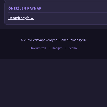
ÖNERILEN KAYNAK
Detaylı sayfa →
© 2026 Bedavapokeroyna · Poker uzman içerik
Hakkımızda
·
İletişim
·
Gizlilik