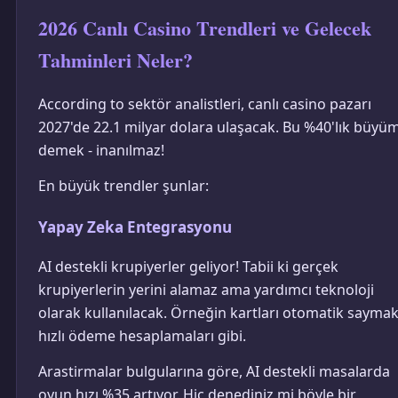
2026 Canlı Casino Trendleri ve Gelecek
Tahminleri Neler?
According to sektör analistleri, canlı casino pazarı
2027'de 22.1 milyar dolara ulaşacak. Bu %40'lık büyü
demek - inanılmaz!
En büyük trendler şunlar:
Yapay Zeka Entegrasyonu
AI destekli krupiyerler geliyor! Tabii ki gerçek
krupiyerlerin yerini alamaz ama yardımcı teknoloji
olarak kullanılacak. Örneğin kartları otomatik saymak
hızlı ödeme hesaplamaları gibi.
Arastirmalar bulgularına göre, AI destekli masalarda
oyun hızı %35 artıyor. Hic denediniz mi böyle bir