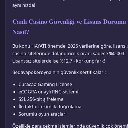
aynı hızda!
Canlı Casino Güvenliği ve Lisans Durumu
Nasıl?
Bu konu HAYATI önemde! 2026 verilerine göre, lisanslı
casino sitelerinde dolandırıcılık oranı sadece %0.003.
Lisanssız sitelerde ise %12.7 - korkunç fark!
Bedavapokeroyna'nın güvenlik sertifikaları:
Curacao Gaming License
eCOGRA onaylı RNG sistemi
SSL 256-bit şifreleme
İki faktörlü kimlik doğrulama
Sorumlu oyun araçları
Özellikle para çekme işlemlerinde güvenlik çok öneml