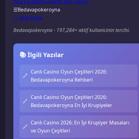
Ana Sayfa
Bonus
Slot
Canli Casino
☰
Bedavapokeroyna
← Ana Sayfa
Bedavapokeroyna - 197,284+ aktif kullanicinin tercihi.
📚 İlgili Yazılar
Canlı Casino Oyun Çeşitleri 2026:
🔗
Bedavapokeroyna Rehberi
Canlı Casino Oyun Çeşitleri 2026:
🔗
Bedavapokeroyna En İyi Krupiyeler
Canlı Casino 2026: En İyi Krupiyer Masaları
🔗
ve Oyun Çeşitleri