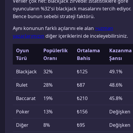
Veriler çok net: blackjack zirvede! İstatistiklere göre
oyuncuların %32'si blackjack masalarını tercih ediyor.
Bence bunun sebebi strateji faktörü.
Aynı konunun farklı açılarını ele alan
>uzman
yazarlarımızın
diğer içeriklerini de inceleyebilirsiniz.
Oyun
Popülerlik
Ortalama
Kazanma
Türü
Oranı
Bahis
Şansı
Blackjack
32%
₺125
49.1%
Rulet
28%
₺87
48.6%
Baccarat
19%
₺210
45.8%
Poker
13%
₺156
Değişken
Diğer
8%
₺95
Değişken