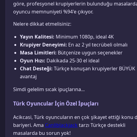
göre, profesyonel krupiyerlerin bulunduğu masalard
oyuncu memnuniyeti %94'e çıkıyor.
Nelere dikkat etmelisiniz:
Yayın Kalitesi:
Minimum 1080p, ideal 4K
Krupiyer Deneyimi:
En az 2 yıl tecrübeli olmalı
Masa Limitleri:
Bütçenize uygun seçenekler
Oyun Hızı:
Dakikada 25-30 el ideal
Chat Desteği:
Türkçe konuşan krupiyerler BÜYÜK
avantaj
Simdi gelelim sıcak ipuçlarına...
Türk Oyuncular İçin Özel İpuçları
Acikcasi, Türk oyuncuların en çok şikayet ettiği konu d
bariyeri. Ama
Canliblackjack
tarzı Türkçe destekli
masalarda bu sorun yok!