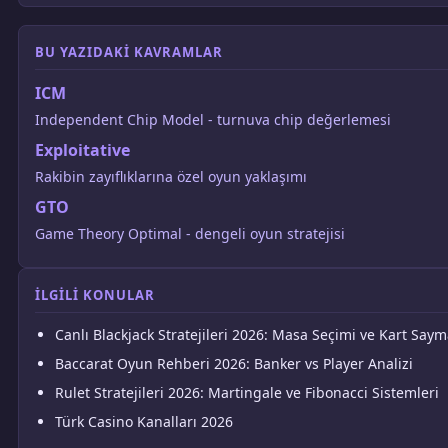
BU YAZIDAKI KAVRAMLAR
ICM
Independent Chip Model - turnuva chip değerlemesi
Exploitative
Rakibin zayıflıklarına özel oyun yaklaşımı
GTO
Game Theory Optimal - dengeli oyun stratejisi
İLGILI KONULAR
Canlı Blackjack Stratejileri 2026: Masa Seçimi ve Kart Say
Baccarat Oyun Rehberi 2026: Banker vs Player Analizi
Rulet Stratejileri 2026: Martingale ve Fibonacci Sistemleri
Türk Casino Kanalları 2026