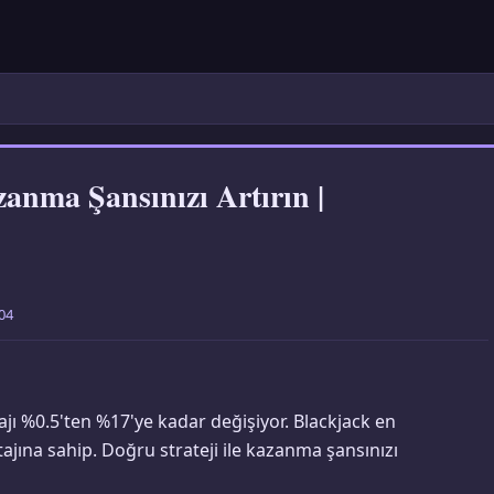
anma Şansınızı Artırın |
-04
jı %0.5'ten %17'ye kadar değişiyor. Blackjack en
ajına sahip. Doğru strateji ile kazanma şansınızı