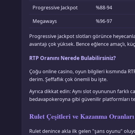
Progressive Jackpot
%88-94
Megaways
%96-97
Progressive jackpot slotları görünce heyecan
avantajı çok yüksek. Bence eğlence amaçlı, küç
RTP Oranını Nerede Bulabilirsiniz?
Çoğu online casino, oyun bilgileri kısmında R
derim. Şeffaflık çok önemli bu işte.
Ayrıca dikkat edin: Aynı slot oyununun farklı ca
bedavapokeroyna gibi güvenilir platformları te
Rulet Çeşitleri ve Kazanma Oranları
Rulet denince akla ilk gelen "şans oyunu" oluyo