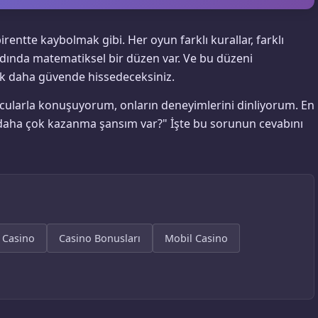
entte kaybolmak gibi. Her oyun farklı kurallar, farklı
rdında matematiksel bir düzen var. Ve bu düzeni
ok daha güvende hissedeceksiniz.
ularla konuşuyorum, onların deneyimlerini dinliyorum. En
daha çok kazanma şansım var?" İşte bu sorunun cevabını
 Casino
Casino Bonusları
Mobil Casino