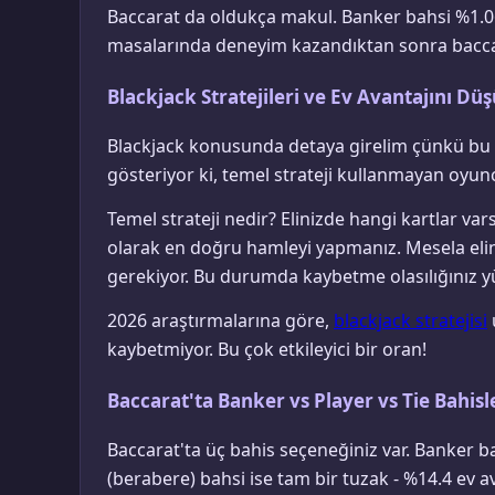
Baccarat da oldukça makul. Banker bahsi %1.06 e
masalarında deneyim kazandıktan sonra baccara
Blackjack Stratejileri ve Ev Avantajını Dü
Blackjack konusunda detaya girelim çünkü bu
gösteriyor ki, temel strateji kullanmayan oyuncu
Temel strateji nedir? Elinizde hangi kartlar va
olarak en doğru hamleyi yapmanız. Mesela elin
gerekiyor. Bu durumda kaybetme olasılığınız y
2026 araştırmalarına göre,
blackjack stratejisi
kaybetmiyor. Bu çok etkileyici bir oran!
Baccarat'ta Banker vs Player vs Tie Bahisl
Baccarat'ta üç bahis seçeneğiniz var. Banker ba
(berabere) bahsi ise tam bir tuzak - %14.4 ev av