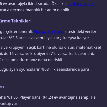
v avantajıyla ikinci sırada. Özellikle
canlı blackjack
t'a geçmek mantıklı bir adım olabilir.
şürme Teknikleri
 gerçekten önemli.
Blackjackrehberi
sitesindeki veriler
lar %2-5 arası ev avantajıyla karşı karşıya kalıyor.
rsa ve krupiyenin açık kartı ne olursa olsun, matematiksel
izde 16 varsa ve krupiyenin 7'si varsa, kart çekmeniz
üksek ama durmanız daha da riskli.
uygulayan oyuncuların %68'i ilk seanslarında para
eri
hsi %1.06, Player bahsi %1.24 ev avantajına sahip. Tie
antajı var!