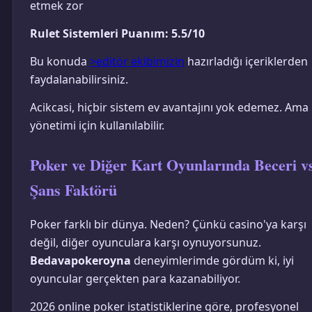
etmek zor
Rulet Sistemleri Puanım: 5.5/10
Bu konuda
>editör ekibimizin
hazırladığı içeriklerden
faydalanabilirsiniz.
Acikcasi, hiçbir sistem ev avantajını yok edemez. Ama 
yönetimi için kullanılabilir.
Poker ve Diğer Kart Oyunlarında Beceri v
Şans Faktörü
Poker farklı bir dünya. Neden? Çünkü casino'ya karşı
değil, diğer oyunculara karşı oynuyorsunuz.
Bedavapokeroyna
deneyimlerimde gördüm ki, iyi
oyuncular gerçekten para kazanabiliyor.
2026 online poker istatistiklerine göre, profesyonel