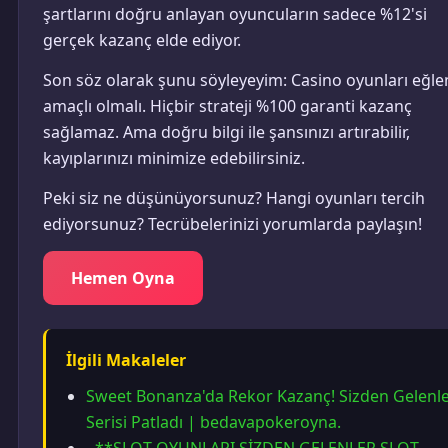
şartlarını doğru anlayan oyuncuların sadece %12'si
gerçek kazanç elde ediyor.
Son söz olarak şunu söyleyeyim: Casino oyunları eğle
amaçlı olmalı. Hiçbir strateji %100 garanti kazanç
sağlamaz. Ama doğru bilgi ile şansınızı artırabilir,
kayıplarınızı minimize edebilirsiniz.
Peki siz ne düşünüyorsunuz? Hangi oyunları tercih
ediyorsunuz? Tecrübelerinizi yorumlarda paylaşın!
Hemen Oyna
İlgili Makaleler
Sweet Bonanza'da Rekor Kazanç! Sizden Gelenl
Serisi Patladı | bedavapokeroyna.
- **SLOT OYUNLARI SİZDEN GELENLER SLOT