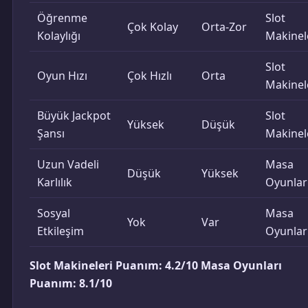
Öğrenme
Slot
Çok Kolay
Orta-Zor
Kolaylığı
Makinel
Slot
Oyun Hızı
Çok Hızlı
Orta
Makinel
Büyük Jackpot
Slot
Yüksek
Düşük
Şansı
Makinel
Uzun Vadeli
Masa
Düşük
Yüksek
Karlılık
Oyunlar
Sosyal
Masa
Yok
Var
Etkileşim
Oyunlar
Slot Makineleri Puanım: 4.2/10
Masa Oyunları
Puanım: 8.1/10