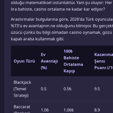
olduğu matematiksel üstünlüktür. Yani şu oluyor: Her
lira bahiste, casino ortalama ne kadar kar ediyor?
Arastırmalar bulgularına göre, 2026'da Türk oyuncula
%73'ü ev avantajının ne olduğunu bilmiyor. Bu gerçek
üzücü çünkü bu bilgi olmadan casino oynamak, gözü
kapalı araba kullanmak gibi.
100₺
Ev
Kazanm
Bahiste
Oyun Türü
Avantajı
Şansı
Ortalama
(%)
Puanı (/1
Kayıp
Blackjack
(Temel
0.5
0.5₺
9.5
Strateji)
Baccarat
1.06
1.06₺
8.9