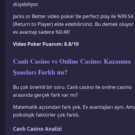
düşebiliyor.
Jacks or Better video poker'de perfect play ile %99.54
(Return to Player) elde edebilirsiniz. Bu demek oluyor 
ev avantajı sadece %0.46!
Video Poker Puanım: 8.8/10
Canlı Casino vs Online Casino: Kazanma
Şansları Farklı mı?
Bu çok önemli bir soru. Canlı casino ile online casino
arasında gerçek fark var mı?
Matematik açısından fark yok. Ev avantajları aynı. Am
psikolojik faktörler çok farklı.
Canlı Casino Analizi