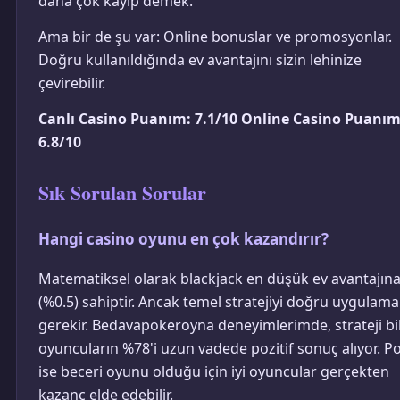
daha çok kayıp demek.
Ama bir de şu var: Online bonuslar ve promosyonlar.
Doğru kullanıldığında ev avantajını sizin lehinize
çevirebilir.
Canlı Casino Puanım: 7.1/10
Online Casino Puanım
6.8/10
Sık Sorulan Sorular
Hangi casino oyunu en çok kazandırır?
Matematiksel olarak blackjack en düşük ev avantajın
(%0.5) sahiptir. Ancak temel stratejiyi doğru uygulama
gerekir. Bedavapokeroyna deneyimlerimde, strateji bi
oyuncuların %78'i uzun vadede pozitif sonuç alıyor. P
ise beceri oyunu olduğu için iyi oyuncular gerçekten
kazanç elde edebilir.