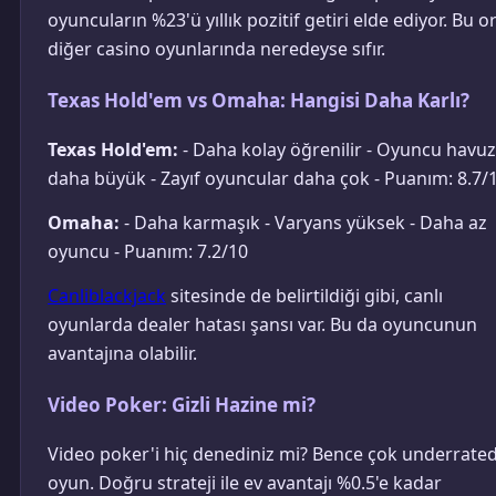
oyuncuların %23'ü yıllık pozitif getiri elde ediyor. Bu o
diğer casino oyunlarında neredeyse sıfır.
Texas Hold'em vs Omaha: Hangisi Daha Karlı?
Texas Hold'em:
- Daha kolay öğrenilir - Oyuncu havu
daha büyük - Zayıf oyuncular daha çok - Puanım: 8.7/
Omaha:
- Daha karmaşık - Varyans yüksek - Daha az
oyuncu - Puanım: 7.2/10
Canliblackjack
sitesinde de belirtildiği gibi, canlı
oyunlarda dealer hatası şansı var. Bu da oyuncunun
avantajına olabilir.
Video Poker: Gizli Hazine mi?
Video poker'i hiç denediniz mi? Bence çok underrated
oyun. Doğru strateji ile ev avantajı %0.5'e kadar