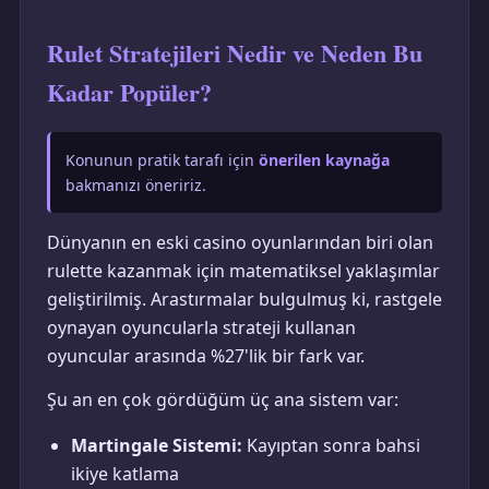
Rulet Stratejileri Nedir ve Neden Bu
Kadar Popüler?
Konunun pratik tarafı için
önerilen kaynağa
bakmanızı öneririz.
Dünyanın en eski casino oyunlarından biri olan
rulette kazanmak için matematiksel yaklaşımlar
geliştirilmiş. Arastırmalar bulgulmuş ki, rastgele
oynayan oyuncularla strateji kullanan
oyuncular arasında %27'lik bir fark var.
Şu an en çok gördüğüm üç ana sistem var:
Martingale Sistemi:
Kayıptan sonra bahsi
ikiye katlama