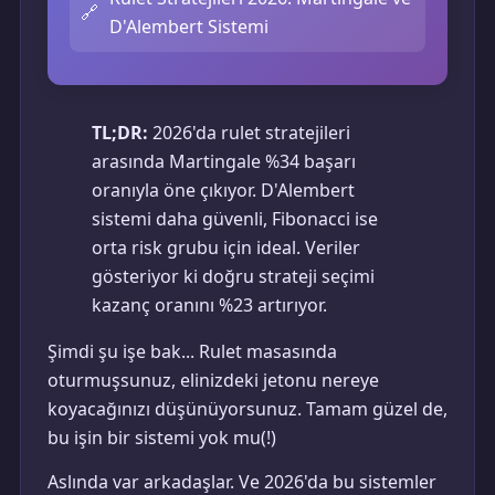
🔗
D'Alembert Sistemi
TL;DR:
2026'da rulet stratejileri
arasında Martingale %34 başarı
oranıyla öne çıkıyor. D'Alembert
sistemi daha güvenli, Fibonacci ise
orta risk grubu için ideal. Veriler
gösteriyor ki doğru strateji seçimi
kazanç oranını %23 artırıyor.
Şimdi şu işe bak... Rulet masasında
oturmuşsunuz, elinizdeki jetonu nereye
koyacağınızı düşünüyorsunuz. Tamam güzel de,
bu işin bir sistemi yok mu(!)
Aslında var arkadaşlar. Ve 2026'da bu sistemler