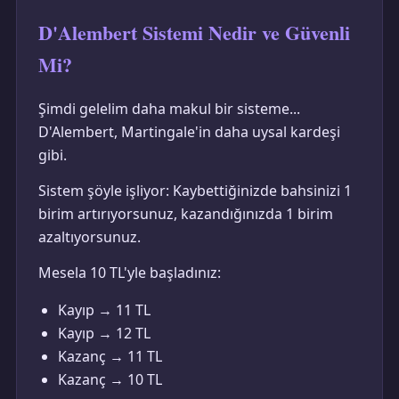
D'Alembert Sistemi Nedir ve Güvenli
Mi?
Şimdi gelelim daha makul bir sisteme...
D'Alembert, Martingale'in daha uysal kardeşi
gibi.
Sistem şöyle işliyor: Kaybettiğinizde bahsinizi 1
birim artırıyorsunuz, kazandığınızda 1 birim
azaltıyorsunuz.
Mesela 10 TL'yle başladınız:
Kayıp → 11 TL
Kayıp → 12 TL
Kazanç → 11 TL
Kazanç → 10 TL