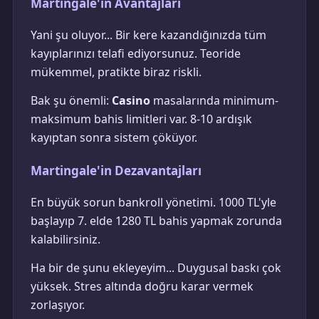
Martingale'in Avantajları
Yani şu oluyor... Bir kere kazandığınızda tüm
kayıplarınızı telafi ediyorsunuz. Teoride
mükemmel, pratikte biraz riskli.
Bak şu önemli:
Casino
masalarında minimum-
maksimum bahis limitleri var. 8-10 ardışık
kayıptan sonra sistem çöküyor.
Martingale'in Dezavantajları
En büyük sorun bankroll yönetimi. 1000 TL'yle
başlayıp 7. elde 1280 TL bahis yapmak zorunda
kalabilirsiniz.
Ha bir de şunu ekleyeyim... Duygusal baskı çok
yüksek. Stres altında doğru karar vermek
zorlaşıyor.