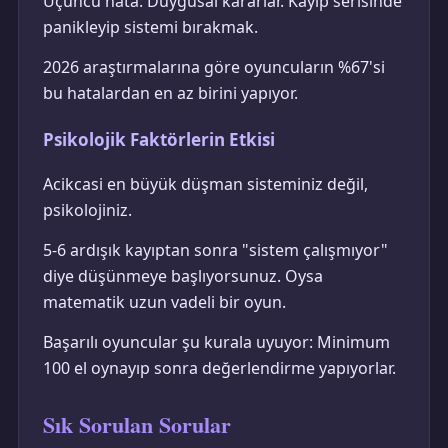
Üçüncü hata: Duygusal kararlar. Kayıp serisinde
panikleyip sistemi bırakmak.
2026 araştırmalarına göre oyuncuların %67'si
bu hatalardan en az birini yapıyor.
Psikolojik Faktörlerin Etkisi
Acikcasi en büyük düşman sisteminiz değil,
psikolojiniz.
5-6 ardışık kayıptan sonra "sistem çalışmıyor"
diye düşünmeye başlıyorsunuz. Oysa
matematik uzun vadeli bir oyun.
Başarılı oyuncular şu kurala uyuyor: Minimum
100 el oynayıp sonra değerlendirme yapıyorlar.
Sık Sorulan Sorular