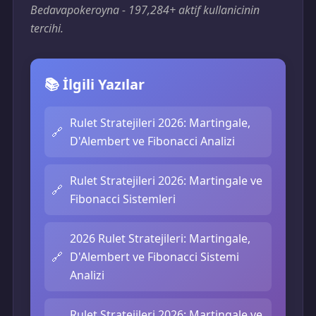
Bedavapokeroyna - 197,284+ aktif kullanicinin
tercihi.
📚 İlgili Yazılar
Rulet Stratejileri 2026: Martingale,
🔗
D'Alembert ve Fibonacci Analizi
Rulet Stratejileri 2026: Martingale ve
🔗
Fibonacci Sistemleri
2026 Rulet Stratejileri: Martingale,
🔗
D'Alembert ve Fibonacci Sistemi
Analizi
Rulet Stratejileri 2026: Martingale ve