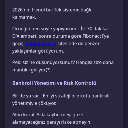
2026'nın trendi bu: Tek sisteme bağlı
kalmamak.
Örneğin ben şöyle yapıyorum... İlk 30 dakika
D'Alembert, sonra duruma göre Fibonacci'ye
geçiş.
Canliblackjack
sitesinde de benzer
yaklaşımlar görüyorum.
Peki siz ne düşünüyorsunuz? Hangisi size daha
mantıklı geliyor(?)
Bankroll Yönetimi ve Risk Kontrolü
Bir de şu var... En iyi strateji bile kötü bankroll
yönetimiyle çöküyor.
Altın kural: Asla kaybetmeyi göze
alamayacağınız parayı riske atmayın.