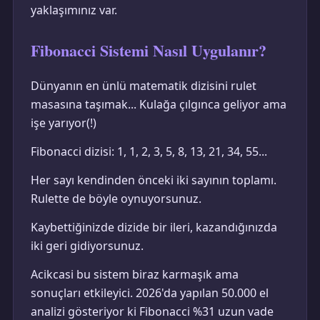
yaklaşımınız var.
Fibonacci Sistemi Nasıl Uygulanır?
Dünyanın en ünlü matematik dizisini rulet
masasına taşımak... Kulağa çılgınca geliyor ama
işe yarıyor(!)
Fibonacci dizisi: 1, 1, 2, 3, 5, 8, 13, 21, 34, 55...
Her sayı kendinden önceki iki sayının toplamı.
Rulette de böyle oynuyorsunuz.
Kaybettiğinizde dizide bir ileri, kazandığınızda
iki geri gidiyorsunuz.
Acikcasi bu sistem biraz karmaşık ama
sonuçları etkileyici. 2026'da yapılan 50.000 el
analizi gösteriyor ki Fibonacci %31 uzun vade