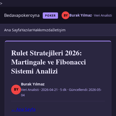
>
Bedavapokeroyna
Burak Yılmaz
· Veri Analisti
BY
POKER
Ana Sayfa
Yazılar
Hakkımızda
İletişim
Rulet Stratejileri 2026:
Martingale ve Fibonacci
Sistemi Analizi
Burak Yılmaz
BY
Veri Analisti · 2026-04-21 · 5 dk · Güncellendi: 2026-05-
04
← Ana Sayfa