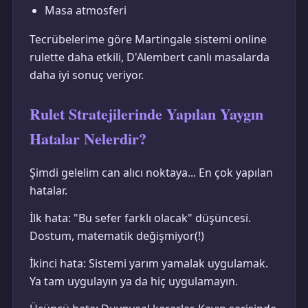
Masa atmosferi
Tecrübelerime göre Martingale sistemi online
rulette daha etkili, D'Alembert canlı masalarda
daha iyi sonuç veriyor.
Rulet Stratejilerinde Yapılan Yaygın
Hatalar Nelerdir?
Şimdi gelelim can alıcı noktaya... En çok yapılan
hatalar.
İlk hata: "Bu sefer farklı olacak" düşüncesi.
Dostum, matematik değişmiyor(!)
İkinci hata: Sistemi yarım yamalak uygulamak.
Ya tam uygulayın ya da hiç uygulamayın.