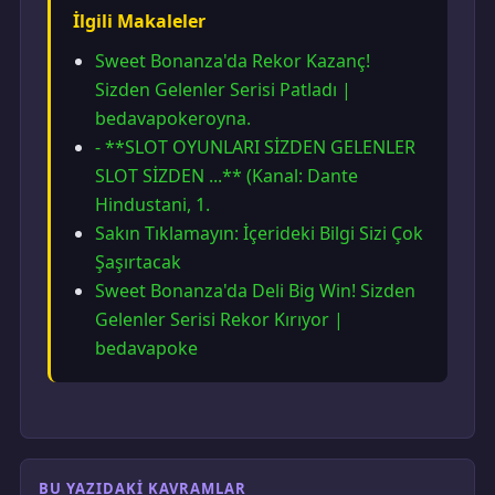
İlgili Makaleler
Sweet Bonanza'da Rekor Kazanç!
Sizden Gelenler Serisi Patladı |
bedavapokeroyna.
- **SLOT OYUNLARI SİZDEN GELENLER
SLOT SİZDEN ...** (Kanal: Dante
Hindustani, 1.
Sakın Tıklamayın: İçerideki Bilgi Sizi Çok
Şaşırtacak
Sweet Bonanza'da Deli Big Win! Sizden
Gelenler Serisi Rekor Kırıyor |
bedavapoke
BU YAZIDAKI KAVRAMLAR