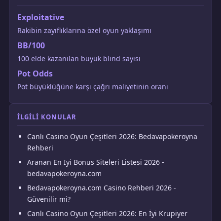
Exploitative
Rakibin zayıflıklarına özel oyun yaklaşımı
BB/100
100 elde kazanılan büyük blind sayısı
Pot Odds
Pot büyüklüğüne karşı çağrı maliyetinin oranı
İLGILI KONULAR
Canlı Casino Oyun Çeşitleri 2026: Bedavapokeroyna
Rehberi
Aranan En Iyi Bonus Siteleri Listesi 2026 -
bedavapokeroyna.com
Bedavapokeroyna.com Casino Rehberi 2026 -
Güvenilir mi?
Canlı Casino Oyun Çeşitleri 2026: En İyi Krupiyer