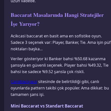
uzun vadede.
Baccarat Masalarında Hangi Stratejiler
İşe Yarıyor?
Acikcasi baccarat en basit ama en sofistike oyun.
Sadece 3 seçenek var: Player, Banker, Tie. Ama işin püf
noktaları başka...
Veriler gösteriyor ki Banker bahsi %50.68 kazanma
şansıyla en güvenli seçenek. Player bahsi %49.32, Tie
bahsi ise sadece %9.52 şansla çok riskli.
Canliblackjack
sitesinde de belirtildiği gibi, canlı
oyunlarda pattern takibi çok popüler. Ama dikkat: bu
tamamen şans işi.
Mini Baccarat vs Standart Baccarat