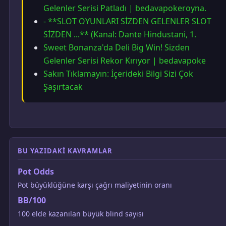
Gelenler Serisi Patladı | bedavapokeroyna.
- **SLOT OYUNLARI SİZDEN GELENLER SLOT
SİZDEN ...** (Kanal: Dante Hindustani, 1.
Sweet Bonanza'da Deli Big Win! Sizden
Gelenler Serisi Rekor Kırıyor | bedavapoke
Sakın Tıklamayın: İçerideki Bilgi Sizi Çok
Şaşırtacak
BU YAZIDAKI KAVRAMLAR
Pot Odds
Pot büyüklüğüne karşı çağrı maliyetinin oranı
BB/100
100 elde kazanılan büyük blind sayısı