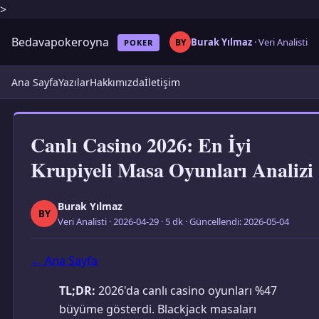
>
Bedavapokeroyna
Burak Yılmaz
· Veri Analisti
BY
POKER
Ana Sayfa
Yazılar
Hakkımızda
İletişim
Canlı Casino 2026: En İyi
Krupiyeli Masa Oyunları Analizi
Burak Yılmaz
BY
Veri Analisti · 2026-04-29 · 5 dk · Güncellendi: 2026-05-04
← Ana Sayfa
TL;DR:
2026'da canlı casino oyunları %47
büyüme gösterdi. Blackjack masaları