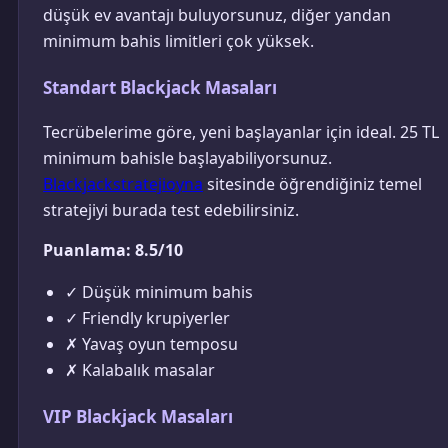
düşük ev avantajı buluyorsunuz, diğer yandan
minimum bahis limitleri çok yüksek.
Standart Blackjack Masaları
Tecrübelerime göre, yeni başlayanlar için ideal. 25 TL
minimum bahisle başlayabiliyorsunuz.
Blackjackstratejioyna
sitesinde öğrendiğiniz temel
stratejiyi burada test edebilirsiniz.
Puanlama: 8.5/10
✓ Düşük minimum bahis
✓ Friendly krupiyerler
✗ Yavaş oyun temposu
✗ Kalabalık masalar
VIP Blackjack Masaları