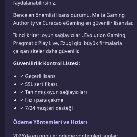
faydalanabilirsiniz.
Bence en önemlisi lisans durumu. Malta Gaming
Authority ve Curacao eGaming en güvenilir lisanslar.
İkinci kriter: oyun sağlayıcıları. Evolution Gaming,
Pragmatic Play Live, Ezugi gibi büyük firmalarla
çalışan siteler daha güvenilir.
Güvenilirlik Kontrol Listesi:
✓ Geçerli lisans
✓ SSL sertifikası
✓ Tanınmış oyun sağlayıcıları
✓ Hızlı para çekme
✓ 7/24 müşteri desteği
Ödeme Yöntemleri ve Hızları
2026'da en popüler ödeme yöntemleri şunlar: