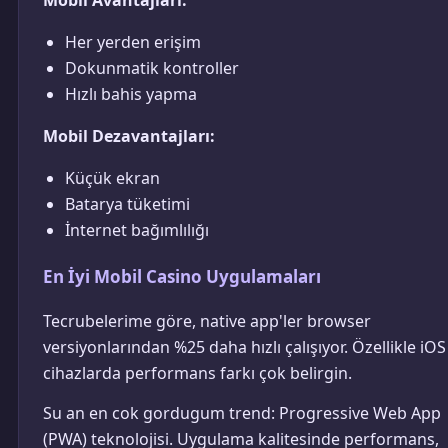
Her yerden erişim
Dokunmatik kontroller
Hızlı bahis yapma
Mobil Dezavantajları:
Küçük ekran
Batarya tüketimi
İnternet bağımlılığı
En İyi Mobil Casino Uygulamaları
Tecrubelerime göre, native app'ler browser
versiyonlarından %25 daha hızlı çalışıyor. Özellikle iOS
cihazlarda performans farkı çok belirgin.
Su an en cok gordugum trend: Progressive Web App
(PWA) teknolojisi. Uygulama kalitesinde performans,