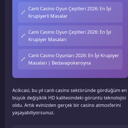
Canlı Casino Oyun Çeşitleri 2026: En İyi
🔗
Krupiyerli Masalar
Canlı Casino Oyun Çeşitleri 2026: En İyi
🔗
Krupiyer Masaları
Canlı Casino Oyunları 2026: En İyi Krupiyer
🔗
Masaları | Bedavapokeroyna
Acikcasi, bu yıl canlı casino sektöründe gördüğüm en
büyük değişiklik HD kalitesindeki görüntü teknolojisi
oldu. Artık evinizden gerçek bir casino atmosferini
yaşayabiliyorsunuz.